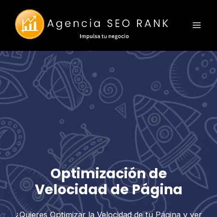
Ir
al
contenido
Optimización de
Velocidad de Página
¿Quieres Optimizar la Velocidad de tu Página y ver